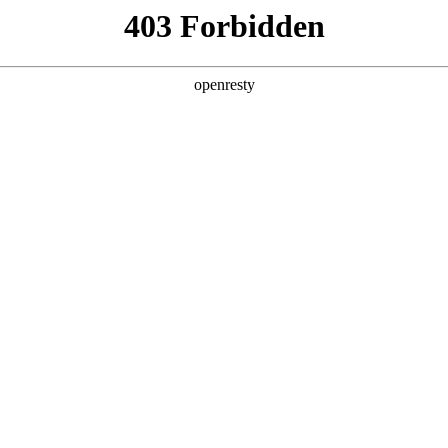
店查询
关于z6com·尊龙