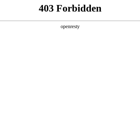
店查询
关于z6com·尊龙