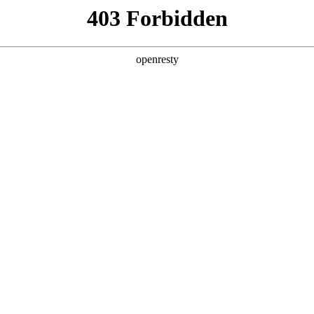
店查询
关于z6com·尊龙
RUCTION